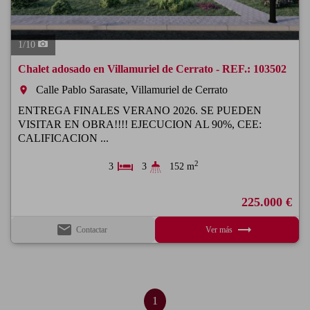
1
/
10
Chalet adosado en Villamuriel de Cerrato - REF.: 103502
Calle Pablo Sarasate, Villamuriel de Cerrato
room
ENTREGA FINALES VERANO 2026. SE PUEDEN
VISITAR EN OBRA!!!! EJECUCION AL 90%, CEE:
CALIFICACION ...
2
3
3
152 m
225.000 €
email
trending_flat
Contactar
Ver más
1