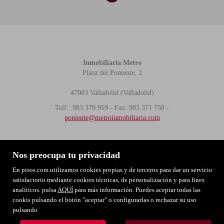
Inmobiliaria Metro
Plaza del Poniente, 2
47003 Valladolid (Valladolid)
Telf.: 983 370 959 - Fax: 983 371 758 -
poniente@metroinmobiliaria.com
MAPA WEB
AVISO LEGAL
POLÍTICA DE COOKIES
Nos preocupa tu privacidad
POLITICA DE PRIVACIDAD
En pisos.com utilizamos cookies propias y de terceros para dar un servicio
satisfactorio mediante cookies técnicas, de personalización y para fines
analíticos. pulsa
AQUÍ
para más información. Puedes aceptar todas las
cookis pulsando el botón "aceptar" o configurarlas o rechazar su uso
pulsando