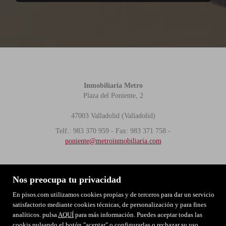
Inmobiliaria Metro
Plaza del Poniente, 2
47003 Valladolid (Valladolid)
Telf.: 983 370 959 - Fax: 983 371 758 -
poniente@metroinmobiliaria.com
MAPA WEB
AVISO LEGAL
POLÍTICA DE COOKIES
Nos preocupa tu privacidad
POLITICA DE PRIVACIDAD
En pisos.com utilizamos cookies propias y de terceros para dar un servicio
satisfactorio mediante cookies técnicas, de personalización y para fines
analíticos. pulsa
AQUÍ
para más información. Puedes aceptar todas las
cookis pulsando el botón "aceptar" o configurarlas o rechazar su uso