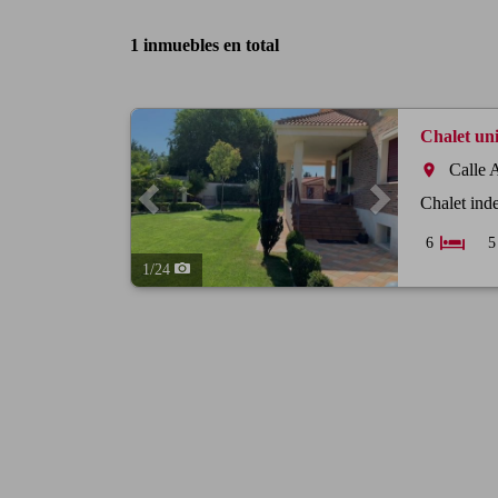
1 inmuebles en total
Previous
Next
Chalet un
Calle 
room
Chalet ind
6
5
1
/
24