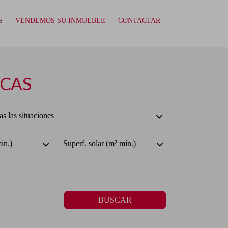
S
VENDEMOS SU INMUEBLE
CONTACTAR
NCAS
s las situaciones
ín.)
Superf. solar (m² mín.)
BUSCAR