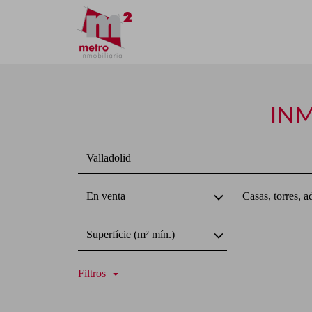
INM
Valladolid
En venta
Casas, torres, a
Superfície (m² mín.)
Filtros