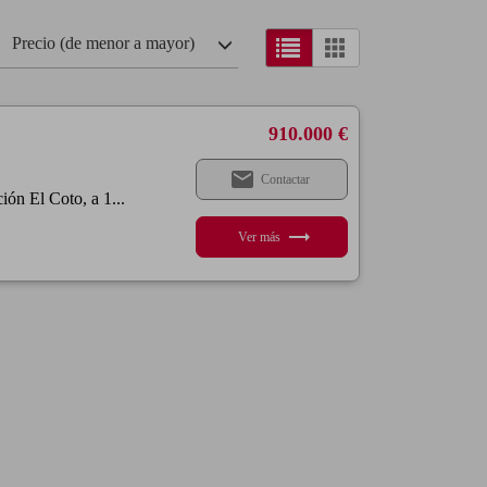
Precio (de menor a mayor)
910.000 €
email
Contactar
ón El Coto, a 1...
trending_flat
Ver más