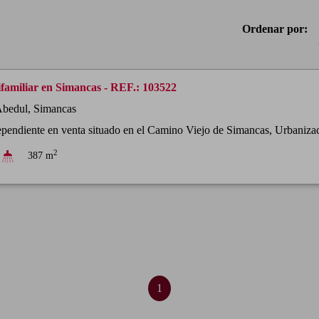
Ordenar por:
ifamiliar en Simancas - REF.: 103522
Abedul, Simancas
ependiente en venta situado en el Camino Viejo de Simancas, Urbanizaci
2
387 m
1