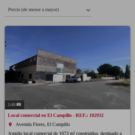
Precio (de menor a mayor)
Previous
Next
1
/
49
Local comercial en El Campillo - REF.: 102932
Avenida Flores, El Campillo
room
Amplio local comercial de 1073 m² construidos, destinado a