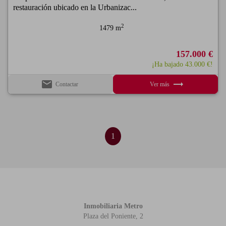
restauración ubicado en la Urbanizac...
2
1479 m
157.000 €
¡Ha bajado 43.000 €!
email
trending_flat
Contactar
Ver más
1
Inmobiliaria Metro
Plaza del Poniente, 2