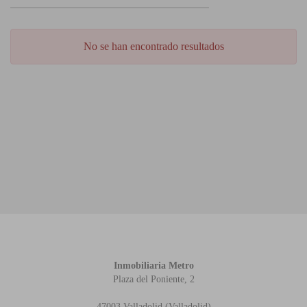
No se han encontrado resultados
Inmobiliaria Metro
Plaza del Poniente, 2
47003 Valladolid (Valladolid)