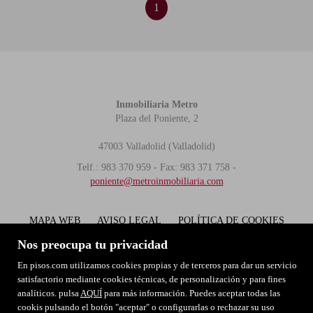
1
Inmobiliaria Metro
Plaza del Poniente, 2
47003 Valladolid (Valladolid)
Telf.: 983 370 959 - Fax: 983 371 758 -
poniente@metroinmobiliaria.com
MAPA WEB
AVISO LEGAL
POLÍTICA DE COOKIES
POLITICA DE PRIVACIDAD
Nos preocupa tu privacidad
En pisos.com utilizamos cookies propias y de terceros para dar un servicio
satisfactorio mediante cookies técnicas, de personalización y para fines
analíticos. pulsa
AQUÍ
para más información. Puedes aceptar todas las
cookis pulsando el botón "aceptar" o configurarlas o rechazar su uso