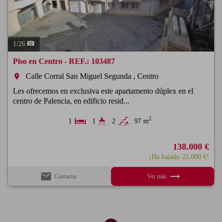
1
/
26
Piso en Centro - REF.: 103487
Calle Corral San Miguel Segunda , Centro
room
Les ofrecemos en exclusiva este apartamento dúplex en el
centro de Palencia, en edificio resid...
2
1
1
2
97 m
138.000 €
¡Ha bajado 25.000 €!
email
trending_flat
Contactar
Ver más