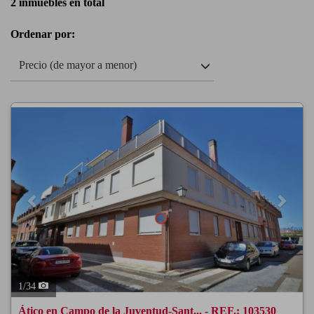
2 inmuebles en total
Ordenar por:
Precio (de mayor a menor)
Previous
Next
1
/
34
Ático en Campo de la Juventud-Sant... - REF.: 103530