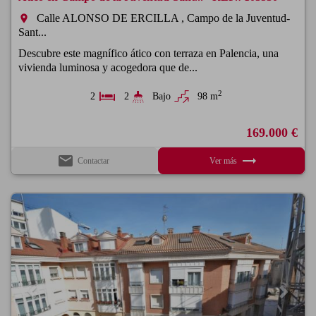
Calle ALONSO DE ERCILLA , Campo de la Juventud-
room
Sant...
Descubre este magnífico ático con terraza en Palencia, una
vivienda luminosa y acogedora que de...
2
2
2
Bajo
98 m
169.000 €
email
trending_flat
Contactar
Ver más
Previous
Next