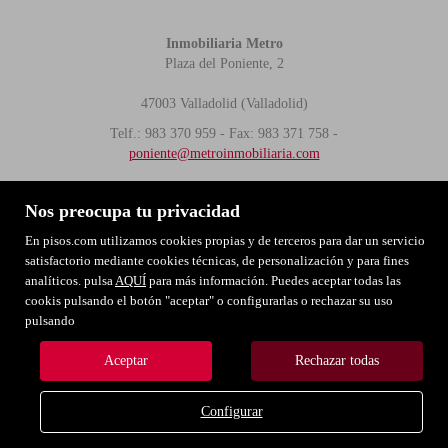
Inmobiliaria Metro
Plaza del Poniente, 2
47003 Valladolid (Valladolid)
Telf.: 983 370 959 - Fax: 983 371 758 -
poniente@metroinmobiliaria.com
Nos preocupa tu privacidad
MAPA WEB
AVISO LEGAL
POLÍTICA DE COOKIES
POLITICA DE PRIVACIDAD
En pisos.com utilizamos cookies propias y de terceros para dar un servicio
satisfactorio mediante cookies técnicas, de personalización y para fines
analíticos. pulsa
AQUÍ
para más información. Puedes aceptar todas las
cookis pulsando el botón "aceptar" o configurarlas o rechazar su uso
pulsando
Aceptar
Rechazar todas
Configurar