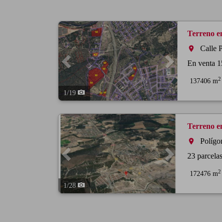
Previous
Next
Terreno en
Calle
room
En venta 1
2
137406 m
1
/
19
Previous
Next
Terreno en
Polígo
room
23 parcelas
2
172476 m
1
/
28