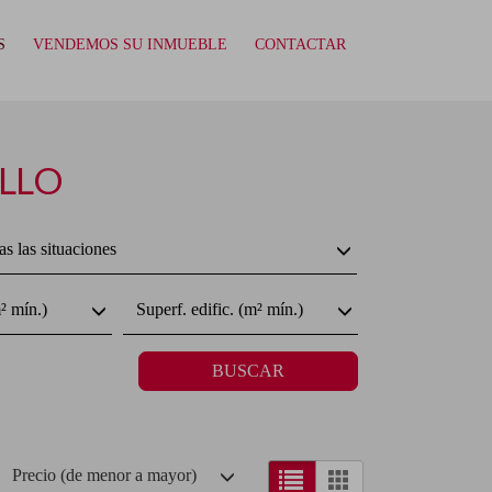
S
VENDEMOS SU INMUEBLE
CONTACTAR
ILLO
s las situaciones
² mín.)
Superf. edific. (m² mín.)
BUSCAR
Precio (de menor a mayor)