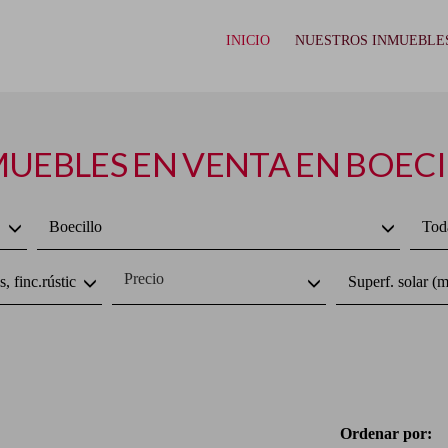
INICIO
NUESTROS INMUEBLE
UEBLES EN VENTA EN BOEC
Boecillo
Toda
Precio
s, finc.rústicas,masías
Superf. solar (m
Ordenar por: