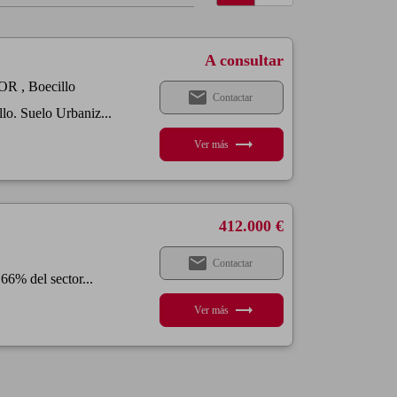
A consultar
, Boecillo
email
Contactar
lo. Suelo Urbaniz...
trending_flat
Ver más
412.000 €
email
Contactar
66% del sector...
trending_flat
Ver más