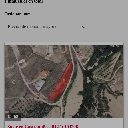
1 inmuebles en total
Ordenar por:
Precio (de menor a mayor)
Previous
Next
1
/
2
Solar en Castronuño - REF.: 103296