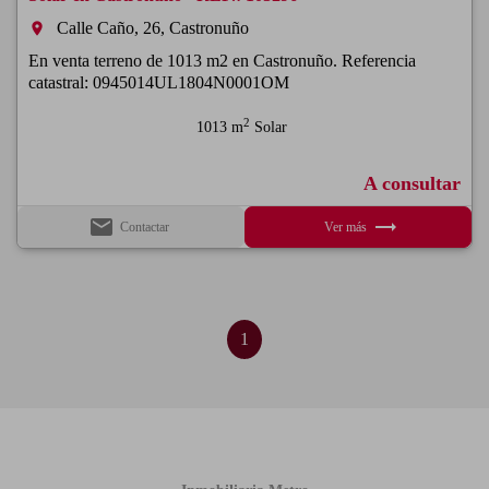
Calle Caño, 26, Castronuño
room
En venta terreno de 1013 m2 en Castronuño. Referencia
catastral: 0945014UL1804N0001OM
2
1013 m
Solar
A consultar
email
trending_flat
Contactar
Ver más
1