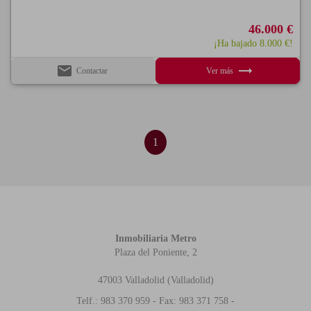
46.000 €
¡Ha bajado 8.000 €!
email
trending_flat
Contactar
Ver más
1
Inmobiliaria Metro
Plaza del Poniente, 2
47003 Valladolid (Valladolid)
Telf.: 983 370 959 - Fax: 983 371 758 -