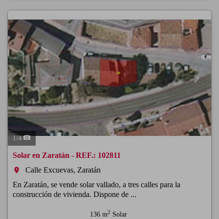
Previous
Next
1
/
4
Solar en Zaratán - REF.: 102811
Calle Excuevas, Zaratán
room
En Zaratán, se vende solar vallado, a tres calles para la
construcción de vivienda. Dispone de ...
2
136 m
Solar