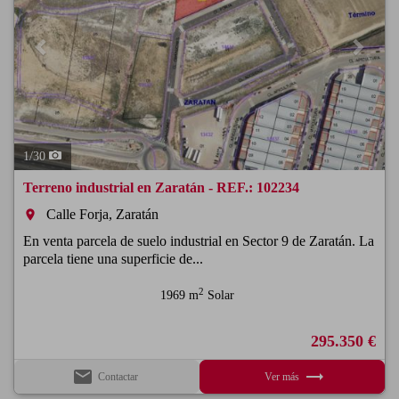
1
/
30
Terreno industrial en Zaratán - REF.: 102234
Calle Forja, Zaratán
room
En venta parcela de suelo industrial en Sector 9 de Zaratán. La
parcela tiene una superficie de...
2
1969 m
Solar
295.350 €
email
trending_flat
Contactar
Ver más