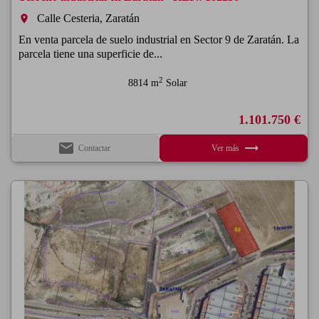
Calle Cesteria, Zaratán
room
En venta parcela de suelo industrial en Sector 9 de Zaratán. La
parcela tiene una superficie de...
2
8814 m
Solar
1.101.750 €
email
trending_flat
Contactar
Ver más
Previous
Next