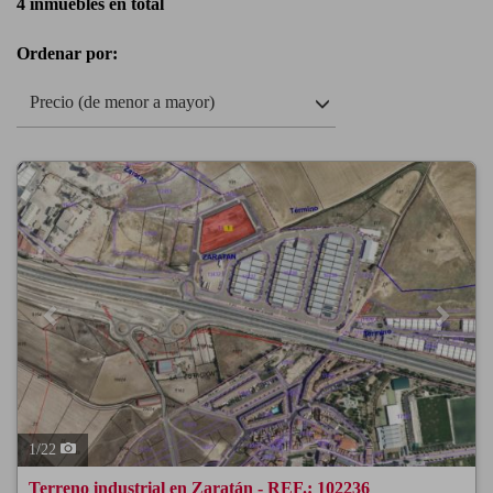
4 inmuebles en total
Ordenar por:
Precio (de menor a mayor)
Previous
Next
1
/
22
Terreno industrial en Zaratán - REF.: 102236