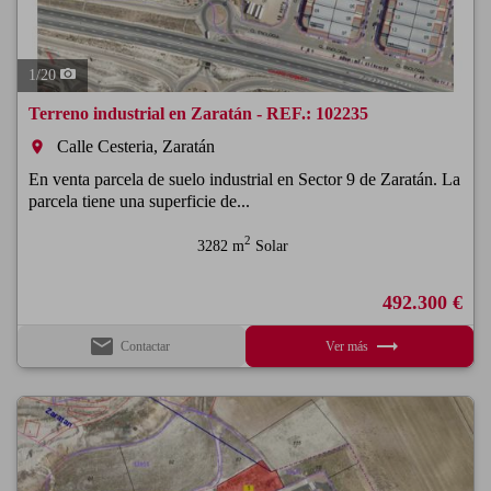
1
/
20
Terreno industrial en Zaratán - REF.: 102235
Calle Cesteria, Zaratán
room
En venta parcela de suelo industrial en Sector 9 de Zaratán. La
parcela tiene una superficie de...
2
3282 m
Solar
492.300 €
email
trending_flat
Contactar
Ver más
Previous
Next