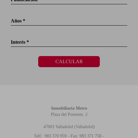
Años *
Interés *
CALCULAR
Inmobiliaria Metro
Plaza del Poniente, 2
47003 Valladolid (Valladolid)
Telf.: 983 370 959 - Fax: 983 371 758 -