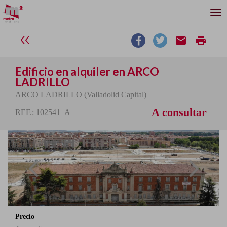
email
print
Edificio en alquiler en ARCO
LADRILLO
ARCO LADRILLO (Valladolid Capital)
A consultar
REF.: 102541_A
Precio