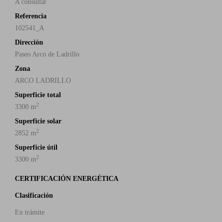
A consultar
Referencia
102541_A
Dirección
Paseo Arco de Ladrillo
Zona
ARCO LADRILLO
Superficie total
2
3300 m
Superficie solar
2
2852 m
Superficie útil
2
3300 m
CERTIFICACIÓN ENERGÉTICA
Clasificación
En trámite