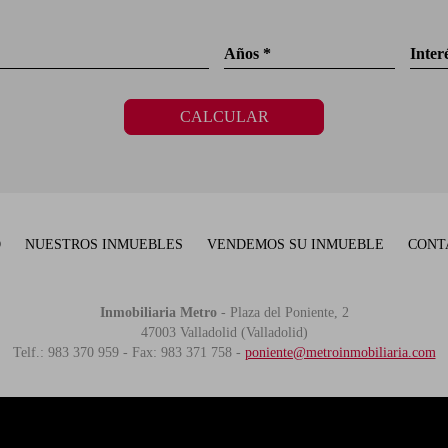
Años *
Inter
CALCULAR
O
NUESTROS INMUEBLES
VENDEMOS SU INMUEBLE
CONT
Inmobiliaria Metro
-
Plaza del Poniente, 2
47003 Valladolid (Valladolid)
Telf.: 983 370 959 - Fax: 983 371 758 -
poniente@metroinmobiliaria.com
EB
AVISO LEGAL
POLÍTICA DE COOKIES
POLITICA DE PR