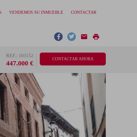
S
VENDEMOS SU INMUEBLE
CONTACTAR
email
print
REF.: 103152
CONTACTAR AHORA
447.000 €