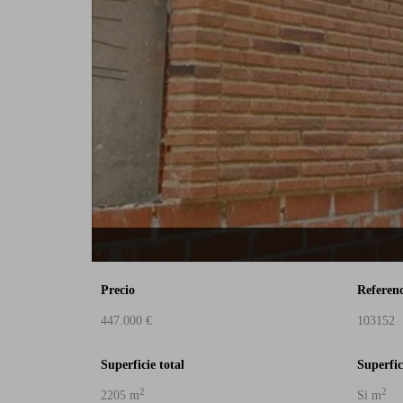
Precio
Referen
447.000 €
103152
Superficie total
Superfic
2
2
2205 m
Si m