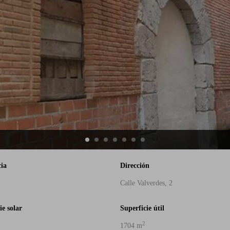
cia
Dirección
Calle Valverdes, 2
ie solar
Superficie útil
2
1704 m