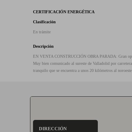
CERTIFICACIÓN ENERGÉTICA
Clasificación
En trámite
Descripción
EN VENTA CONSTRUCCIÓN OBRA PARADA: Gran oportunidad d
Muy bien comunicado al sureste de Valladolid por carretera
tranquilo que se encuentra a unos 20 kilómetros al noroeste 
DIRECCIÓN