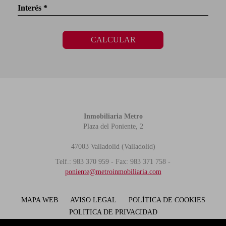
Interés *
CALCULAR
Inmobiliaria Metro
Plaza del Poniente, 2
47003 Valladolid (Valladolid)
Telf.: 983 370 959 - Fax: 983 371 758 -
poniente@metroinmobiliaria.com
MAPA WEB
AVISO LEGAL
POLÍTICA DE COOKIES
POLITICA DE PRIVACIDAD