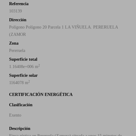
Referencia
103139
Dirección
Polígono Polígono 20 Parcela 1 LA VIÑUELA. PERERUELA
(ZAMOR
Zona
Pereruela
Superficie total
2
1.16408e+006 m
Superficie solar
2
1164078 m
CERTIFICACIÓN ENERGÉTICA
Clasificación
Exento
Descripción
Finca rústica en Pereruela (Zamora) situada a unos 15 minutos de