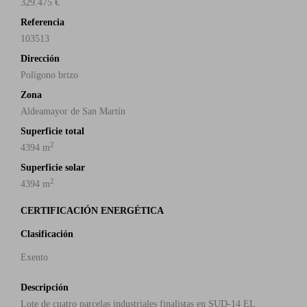
329.475 €
Referencia
103513
Dirección
Polígono brizo
Zona
Aldeamayor de San Martín
Superficie total
2
4394 m
Superficie solar
2
4394 m
CERTIFICACIÓN ENERGÉTICA
Clasificación
Exento
Descripción
Lote de cuatro parcelas industriales finalistas en SUD-14 EL