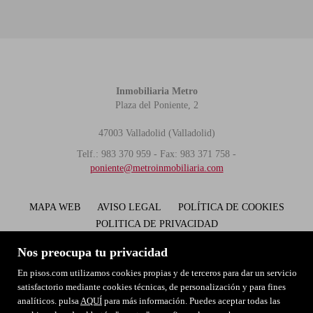
Inmobiliaria Metro
Plaza del Poniente, 2
47003 Valladolid (Valladolid)
Telf.: 983 370 959 - Fax: 983 371 758 -
poniente@metroinmobiliaria.com
MAPA WEB
AVISO LEGAL
POLÍTICA DE COOKIES
POLITICA DE PRIVACIDAD
Nos preocupa tu privacidad
En pisos.com utilizamos cookies propias y de terceros para dar un servicio
satisfactorio mediante cookies técnicas, de personalización y para fines
analíticos. pulsa
AQUÍ
para más información. Puedes aceptar todas las