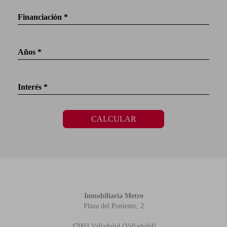
Financiación *
Años *
Interés *
CALCULAR
Inmobiliaria Metro
Plaza del Poniente, 2
47003 Valladolid (Valladolid)