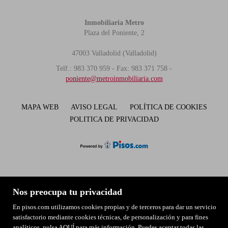
Inmobiliaria Metro
Plaza del Poniente, 2
47003 Valladolid (Valladolid)
Telf.: 983 370 959 - Fax: 983 371 758 -
poniente@metroinmobiliaria.com
MAPA WEB
AVISO LEGAL
POLÍTICA DE COOKIES
POLITICA DE PRIVACIDAD
Nos preocupa tu privacidad
En pisos.com utilizamos cookies propias y de terceros para dar un servicio
satisfactorio mediante cookies técnicas, de personalización y para fines
analíticos. pulsa
AQUÍ
para más información. Puedes aceptar todas las