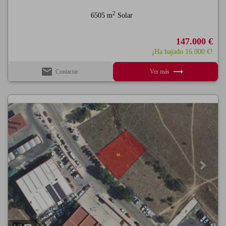
2
6505 m
Solar
147.000 €
¡Ha bajado 16.000 €!
email
trending_flat
Contactar
Ver más
Previous
Next