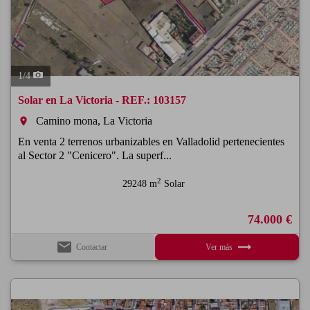
1
/
4
Solar en La Victoria - REF.: 103157
Camino mona, La Victoria
room
En venta 2 terrenos urbanizables en Valladolid pertenecientes
al Sector 2 "Cenicero". La superf...
2
29248 m
Solar
74.000 €
email
trending_flat
Contactar
Ver más
Previous
Next