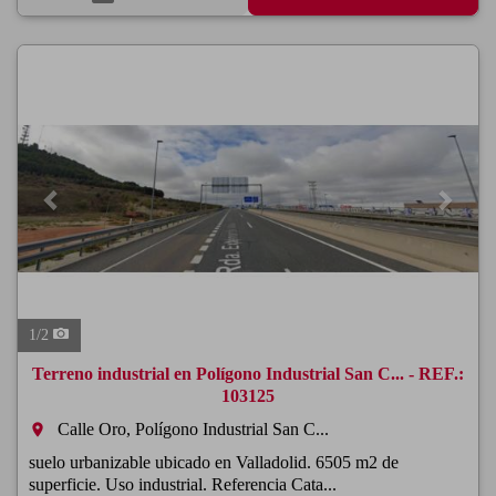
Previous
Next
1
/
2
Terreno industrial en Polígono Industrial San C... - REF.:
103125
Calle Oro, Polígono Industrial San C...
room
suelo urbanizable ubicado en Valladolid. 6505 m2 de
superficie. Uso industrial. Referencia Cata...