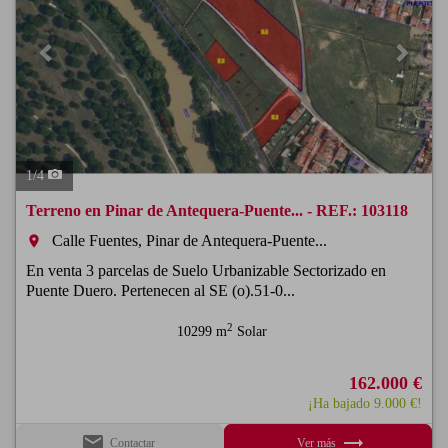
1
/
4
Terreno en Pinar de Antequera-Puente... - REF.: 103118
Calle Fuentes, Pinar de Antequera-Puente...
room
En venta 3 parcelas de Suelo Urbanizable Sectorizado en
Puente Duero. Pertenecen al SE (o).51-0...
2
10299 m
Solar
162.000 €
¡Ha bajado 9.000 €!
email
trending_flat
Contactar
Ver más