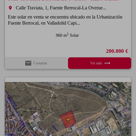
Calle Traviata, 1, Fuente Berrocal-La Overue...
room
Este solar en venta se encuentra ubicado en la Urbanización
Fuente Berrocal, en Valladolid Capi...
2
960 m
Solar
200.000 €
email
trending_flat
Contactar
Ver más
Previous
Next