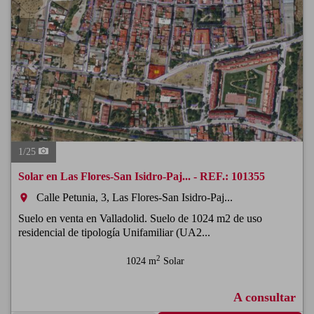
1
/
25
Solar en Las Flores-San Isidro-Paj... - REF.: 101355
Calle Petunia, 3, Las Flores-San Isidro-Paj...
room
Suelo en venta en Valladolid. Suelo de 1024 m2 de uso
residencial de tipología Unifamiliar (UA2...
2
1024 m
Solar
A consultar