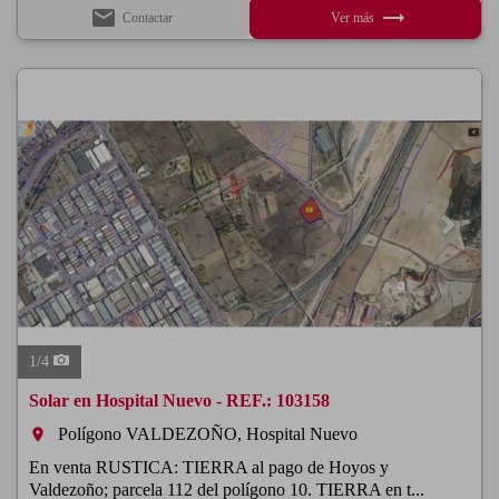
email
trending_flat
Contactar
Ver más
Previous
Next
1
/
4
Solar en Hospital Nuevo - REF.: 103158
Polígono VALDEZOÑO, Hospital Nuevo
room
En venta RUSTICA: TIERRA al pago de Hoyos y
Valdezoño; parcela 112 del polígono 10. TIERRA en t...