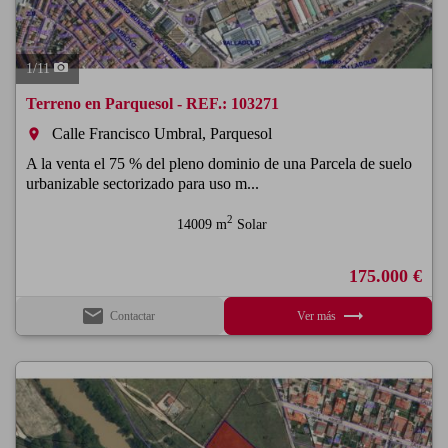
1
/
11
Terreno en Parquesol - REF.: 103271
Calle Francisco Umbral, Parquesol
room
A la venta el 75 % del pleno dominio de una Parcela de suelo
urbanizable sectorizado para uso m...
2
14009 m
Solar
175.000 €
email
trending_flat
Contactar
Ver más
Previous
Next