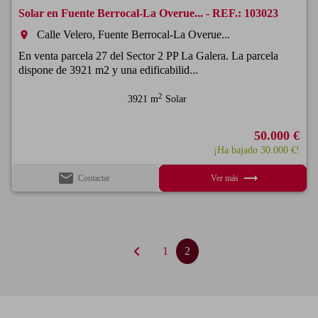
Solar en Fuente Berrocal-La Overue... - REF.: 103023
Calle Velero, Fuente Berrocal-La Overue...
room
En venta parcela 27 del Sector 2 PP La Galera. La parcela
dispone de 3921 m2 y una edificabilid...
2
3921 m
Solar
50.000 €
¡Ha bajado 30.000 €!
email
trending_flat
Contactar
Ver más
chevron_left
1
2