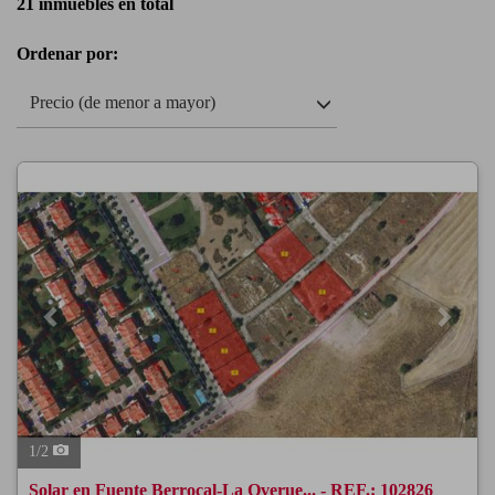
21 inmuebles en total
Ordenar por:
Precio (de menor a mayor)
Previous
Next
1
/
2
Solar en Fuente Berrocal-La Overue... - REF.: 102826