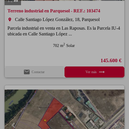
1
/
2
Terreno industrial en Parquesol - REF.: 103474
Calle Santiago López González, 18, Parquesol
room
Parcela industrial en venta en Las Raposas. Es la Parcela IU-4
ubicada en Calle Santiago López ...
2
702 m
Solar
145.600 €
email
trending_flat
Contactar
Ver más
Previous
Next