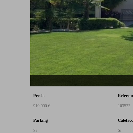
Precio
Referen
910.000 €
103522
Parking
Calefacc
Si
Si