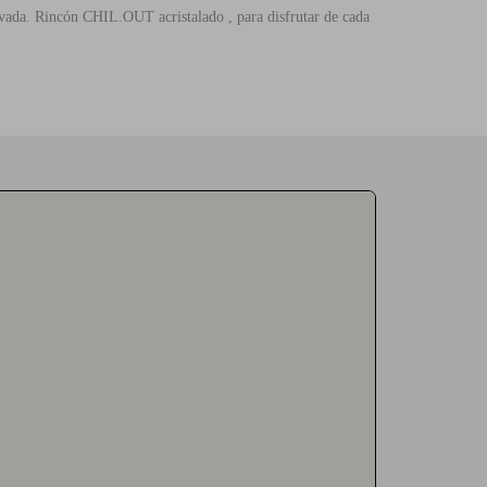
rivada. Rincón CHIL.OUT acristalado , para disfrutar de cada