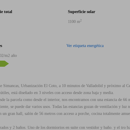
ie total
Superficie solar
2
1100 m
s
Ver etiqueta energética
O2/m2 año
10
de Simancas, Urbanización El Coto, a 10 minutos de Valladolid y próximo al Ce
útiles, está diseñado en 3 niveles con acceso desde zona baja y media.
desde la parcela como desde el interior, nos encontramos con una estancia de 6
ente, se puede dar varios usos. Todas las estancias gozan de ventilación y luz n
on un gran hall, salón de 56 metros con acceso a porche, cocina totalmente am
ados y 2 baños. Uno de los dormiorios en suite con vestidor y baño. y el tro b