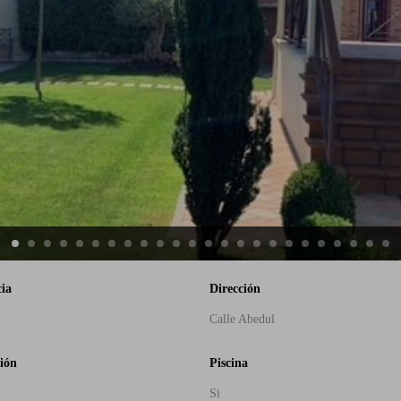
cia
Dirección
Calle Abedul
ión
Piscina
Si