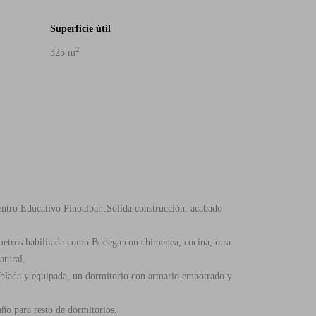
Superficie útil
2
325 m
2
22
ntro Educativo Pinoalbar..Sólida construcción, acabado
6 metros habilitada como Bodega con chimenea, cocina, otra
atural.
ueblada y equipada, un dormitorio con armario empotrado y
año para resto de dormitorios.