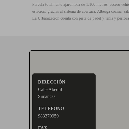
Parcela totalmente ajardinada de 1.100 metros, acceso vehí
estación, gracias al sistema de abertura. Alberga cocina, sa
La Urbanización cuenta con pista de pádel y tenis y perfora
DIRECCIÓN
Calle Abedul
Simancas
TELÉFONO
983370959
FAX